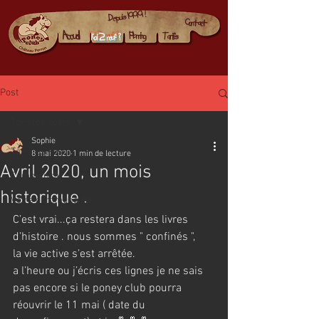
Depuis 1999 !
Contact
Accueil
Planning
Tarifs
Koi 2 neuf ?
Post
Tous les posts
Sophie
Tous les posts
8 mai 2020
1 min de lecture
Avril 2020, un mois
Commencer
historique .
Votre communauté
C’est vrai...ça restera dans les livres  
d’histoire . nous sommes " confinés ",
la vie active s’est arrêtée. 
a l’heure ou j’écris ces lignes je ne sais 
pas encore si le poney club pourra 
réouvrir le 11 mai ( date du 