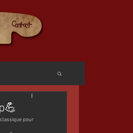
Contact
up💪
 classique pour 