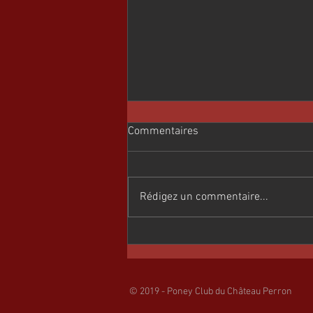
Commentaires
Rédigez un commentaire...
HIVER 2025/2026
© 2019 - Poney Club du Château Perron