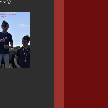
ette 👌