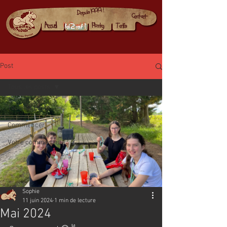
Depuis 1999 !
Contact
Accueil
Planning
Tarifs
Koi 2 neuf ?
Post
Tous les posts
Tous les posts
Commencer
Votre communauté
Sophie
11 juin 2024
1 min de lecture
Mai 2024