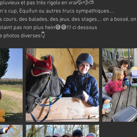
pluvieux et pas très rigolo en vrai💦💨⛅️
n’s cup, Equifun ou autres trucs sympathiques....
urs, des balades, des jeux, des stages.... on a bossé, on a
 plaint pas non plus hein😅😅!!! ci dessous
e photos diverses👇