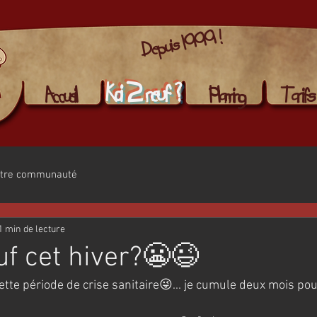
Depuis 1999 !
Koi 2 neuf ?
Accueil
Planning
Tarifs
tre communauté
1 min de lecture
uf cet hiver?😬😉
ette période de crise sanitaire😜... je cumule deux mois pour