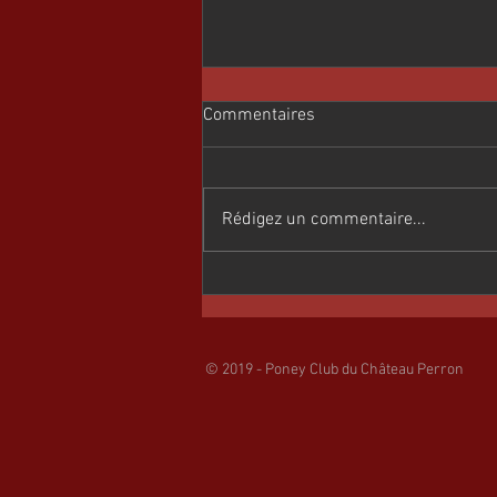
Commentaires
Rédigez un commentaire...
HIVER 2025/2026
© 2019 - Poney Club du Château Perron