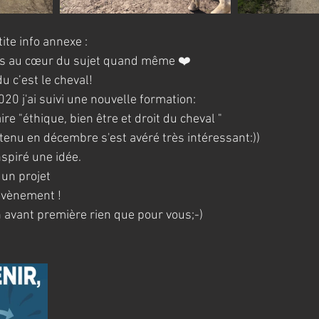
te info annexe : 
ais au cœur du sujet quand même ❤️
du c’est le cheval!
20 j'ai suivi une nouvelle formation:
re "éthique, bien être et droit du cheval "
btenu en décembre s'est avéré très intéressant:))
nspiré une idée.
 un projet
 évènement !
en avant première rien que pour vous;-)